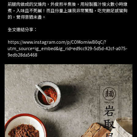
前腿肉做成的叉燒肉，外皮煎半焦後，用秘製醬汁慢火數小時燉
煮，入味且不死鹹！而且份量上讓我非常驚豔，吃完飽足感蠻夠
的，覺得意猶未盡。
全文連結分享：
https://www.instagram.com/p/COMomiwB0qC/?
utm_source=ig_embed&ig_rid=ed9cc929-5d5d-42cf-a075-
9edb28da5468