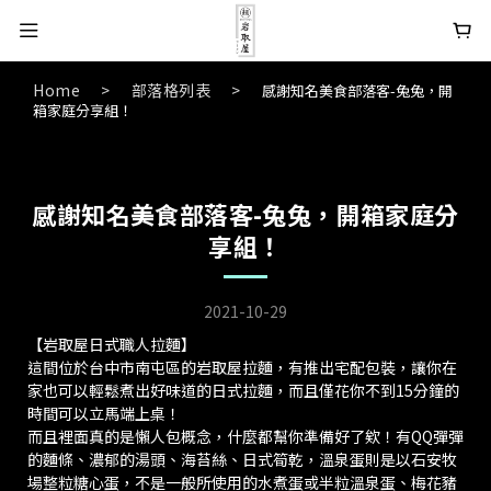
Home
>
部落格列表
>
感謝知名美食部落客-兔兔，開
箱家庭分享組！
感謝知名美食部落客-兔兔，開箱家庭分
享組！
2021-10-29
【岩取屋日式職人拉麵】
這間位於台中市南屯區的岩取屋拉麵，有推出宅配包裝，讓你在
家也可以輕鬆煮出好味道的日式拉麵，而且僅花你不到15分鐘的
時間可以立馬端上桌！
而且裡面真的是懶人包概念，什麼都幫你準備好了欸！有QQ彈彈
的麵條、濃郁的湯頭、海苔絲、日式筍乾，溫泉蛋則是以石安牧
場整粒糖心蛋，不是一般所使用的水煮蛋或半粒溫泉蛋、梅花豬